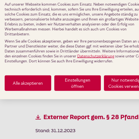
Auf unserer Webseite kommen Cookies zum Einsatz. Neben notwendigen Cookies
technisch erforderlich sind, kommen, sofern Sie uns Ihre Einwilligung erteilen, a
Stand: 30.09.2024
solche Cookies zum Einsatz, die es uns ermöglichen, unsere Angebote ständig zu
verbessern, personalisierte Inhalte anzuzeigen und Ihnen ein großartiges Website
Erlebnis zu bieten, indem wir Nutzerverhalten analysieren oder den Erfolg von
Werbemaßnahmen messen. Hierbei handelt es sich auch um Cookies von
Drittanbietern.
Externer Report gem. § 28 Pfan
Wenn Sie alle Cookies akzeptieren, geben wir Ihre personenbezogenen Daten an 
Partner und Dienstleister weiter, die diese Daten ggf. mit weiteren über Sie erh
Stand: 30.06.2024
Daten zusammenführen sowie in Drittländer übermitteln. Weitere Informatione
den einzelnen Cookies finden Sie in unserer
Datenschutzerklärung
sowie unter C
Einstellungen. Dort können Sie auch Ihre Einwilligung widerrufen.
Externer Report gem. § 28 Pfan
Einstellungen
Nur notwendi
Alle akzeptieren
öffnen
Cookies verwe
Stand: 31.03.2024
Externer Report gem. § 28 Pfan
Stand: 31.12.2023