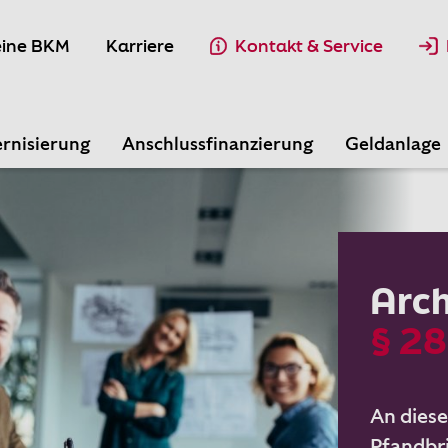
ine BKM
Karriere
Kontakt & Service
rnisierung
Anschlussfinanzierung
Geldanlage
Arch
§ 2
An dieser
Pfandbri