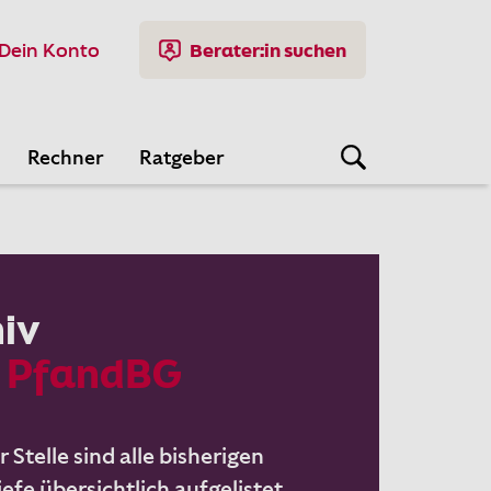
Dein Konto
Berater:in suchen
Rechner
Ratgeber
iv
8 PfandBG
 Stelle sind alle bisherigen
efe übersichtlich aufgelistet.