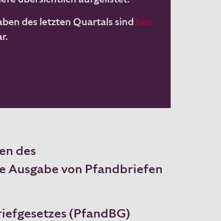
ben des letzten Quartals sind
hier
r.
ben des
ie Ausgabe von Pfandbriefen
riefgesetzes (PfandBG)