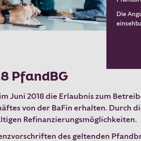
Die Anga
einsehba
 28 PfandBG
im Juni 2018 die Erlaubnis zum Betrei
ftes von der BaFin erhalten. Durch d
ältigen Refinanzierungsmöglichkeiten.
enzvorschriften des geltenden Pfandb