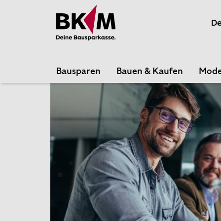
Schließen
De
Mach mit bei der Online-Umfrage zum Thema
„Beliebteste Bausparkasse 2026“
von Euro am
Sonntag und unterstütze uns mit deiner
Bewertung.
Bausparen
Bauen & Kaufen
Mode
Als Dankeschön fürs Mitmachen verlosen wir
unter allen Teilnehmenden drei Amazon-
Gutscheine im Wert von je 50 €. Am Ende der
Umfrage gelangst du zum Gewinnspiel.
Jetzt abstimmen