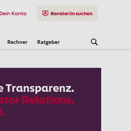
Dein Konto
Berater:in suchen
Rechner
Ratgeber
e Transparenz.
stor Relations.
t.