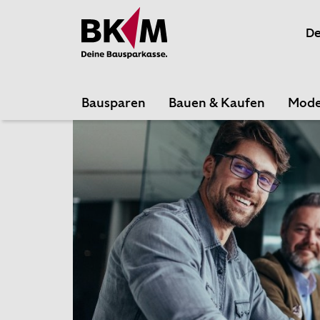
Schließen
De
Mach mit bei der Online-Umfrage zum Thema
„Beliebteste Bausparkasse 2026“
von Euro am
Sonntag und unterstütze uns mit deiner
Bewertung.
Bausparen
Bauen & Kaufen
Mode
Als Dankeschön fürs Mitmachen verlosen wir
unter allen Teilnehmenden drei Amazon-
Gutscheine im Wert von je 50 €. Am Ende der
Umfrage gelangst du zum Gewinnspiel.
Jetzt abstimmen