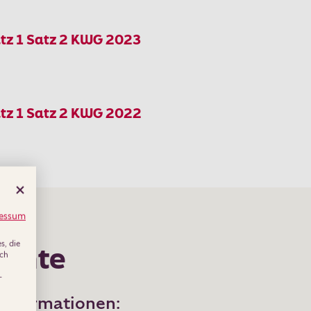
tz 1 Satz 2 KWG 2023
tz 1 Satz 2 KWG 2022
essum
, die
ichte
uch
-
Informationen: