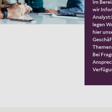
Im Berei
wir Info
Analyst:
legen We
hier uns
Geschäft
Themen 
Bei Frag
Ansprec
Verfügu