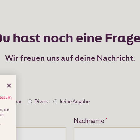
u hast noch eine Frag
Wir freuen uns auf deine Nachricht.
de
essum
r
Frau
Divers
keine Angabe
, die
uch
ame
*
Nachname
*
-