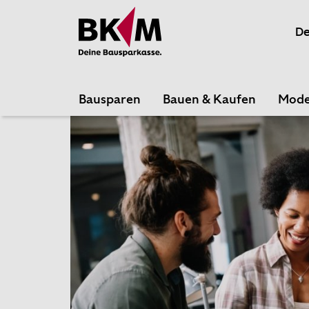
Schließen
De
Mach mit bei der Online-Umfrage zum Thema
„Beliebteste Bausparkasse 2026“
von Euro am
Sonntag und unterstütze uns mit deiner
Bewertung.
Bausparen
Bauen & Kaufen
Mode
Als Dankeschön fürs Mitmachen verlosen wir
unter allen Teilnehmenden drei Amazon-
Gutscheine im Wert von je 50 €. Am Ende der
Umfrage gelangst du zum Gewinnspiel.
Jetzt abstimmen