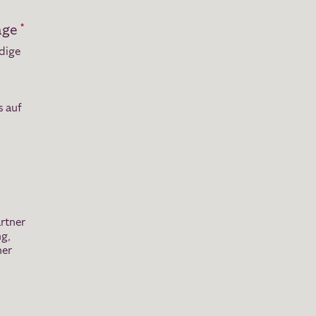
age
*
ndige
s auf
rtner
ng
,
ner