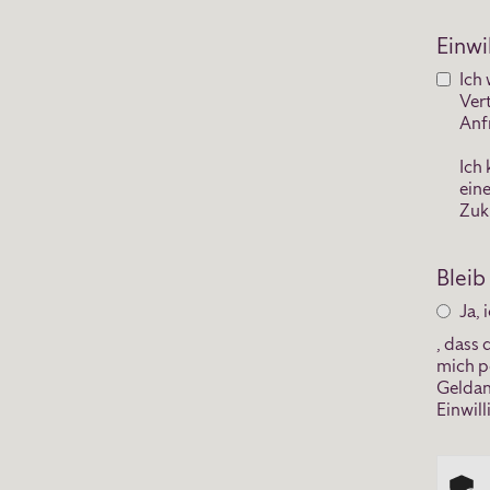
Einwi
Ich
Ver
Anf
Ich
ein
Zuk
Bleib
Ja, 
, dass
mich p
Geldan
Einwill