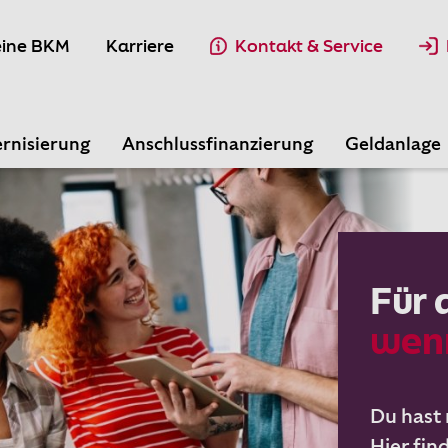
ine BKM
Karriere
Kontakt & Service
rnisierung
Anschlussfinanzierung
Geldanlage
Für 
wenn
Du hast 
Hier fin