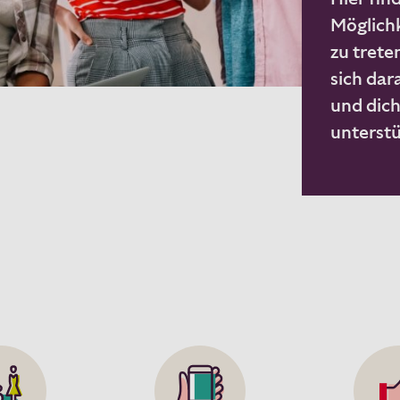
Möglichk
zu trete
sich dar
und dich
unterstü