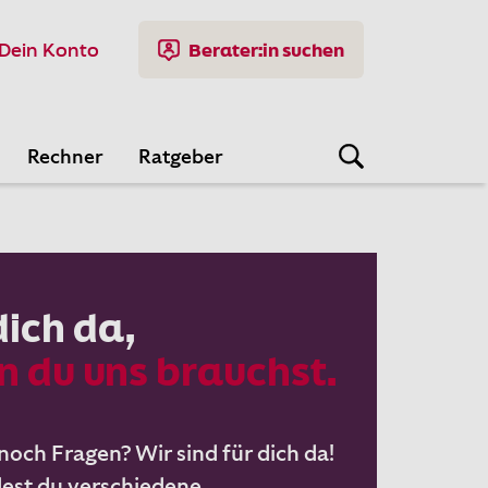
Dein Konto
Berater:in suchen
Rechner
Ratgeber
dich da,
 du uns brauchst.
noch Fragen? Wir sind für dich da!
dest du verschiedene