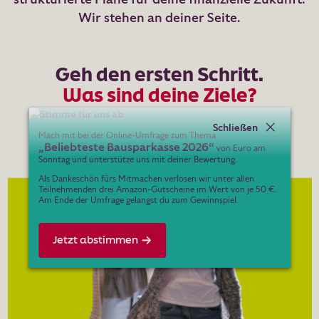
Wir stehen an deiner Seite.
Karriere
Kontakt & Service
Geh den ersten Schritt.
Was sind deine Ziele?
Dein Konto
Schließen
Berater:in suchen
Mach mit bei der Online-Umfrage zum Thema
„Beliebteste Bausparkasse 2026“
von Euro am
Sonntag und unterstütze uns mit deiner Bewertung.
Suche
Als Dankeschön fürs Mitmachen verlosen wir unter allen
Teilnehmenden drei Amazon-Gutscheine im Wert von je 50 €.
Am Ende der Umfrage gelangst du zum Gewinnspiel.
Jetzt abstimmen