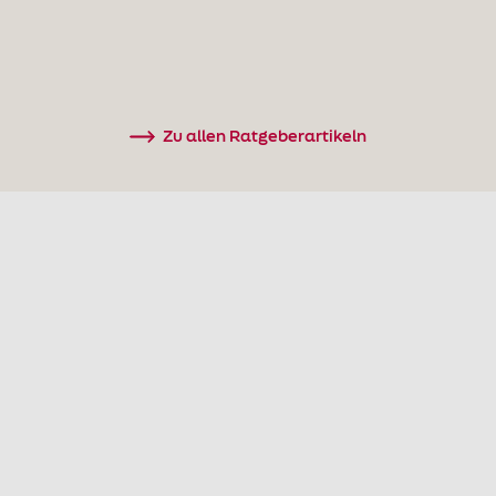
Erfahre mehr
Zu allen Ratgeberartikeln
Wir sind ausgezeichnet.
Mit Sicherheit.