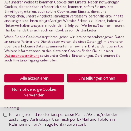
Auf unserer Webseite kommen Cookies zum Einsatz. Neben notwendigen
Cookies, die technisch erforderlich sind, kommen, sofern Sie uns Ihre
Einwilligung erteilen, auch solche Cookies zum Einsatz, die es uns
Deine Mitteilung
ermöglichen, unsere Angebote ständig zu verbessern, personalisierte Inhalte
anzuzeigen und Ihnen ein großartiges Website-Erlebnis zu bieten, indem wir
Nutzerverhalten analysieren oder den Erfolg von Werbemaßnahmen messen.
Hierbei handelt es sich auch um Cookies von Drittanbietern.
Wenn Sie alle Cookies akzeptieren, geben wir Ihre personenbezogenen Daten
an unsere Partner und Dienstleister weiter, die diese Daten ggf. mit weiteren
über Sie erhobenen Daten zusammenführen sowie in Drittländer übermitteln.
Weitere Informationen zu den einzelnen Cookies finden Sie in unserer
Datenschutzerklärung
sowie unter Cookie-Einstellungen. Dort können Sie
Datenschutzrechtliche Einwilligungserklärung
*
auch Ihre Einwilligung widerrufen.
Ich willige ein, dass meine personenbezogenen Daten von der
Bausparkasse Mainz AG verarbeitet werden. Meine Daten
werden zum Zwecke einer umfassenden Beratung und
Alle akzeptieren
Einstellungen öffnen
Betreuung auch an den für mich zuständigen Vertriebspartner
übermittelt und dort verarbeitet.
Nur notwendige Cookies
verwenden
Einwilligung zur Kontaktaufnahme im Rahmen der
*
Anfrage
Ich willige ein, dass die Bausparkasse Mainz AG und/oder der
zuständige Vertriebspartner mich per E-Mail und Telefon im
Rahmen meiner Anfrage kontaktieren darf.