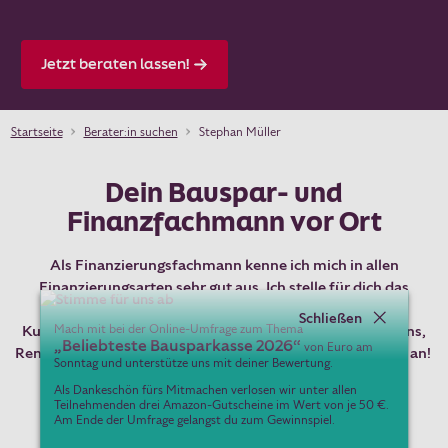
Karriere
Jetzt beraten lassen!
Kontakt & Service
Startseite
Berater:in suchen
Stephan Müller
Dein Konto
Dein Bauspar- und
Berater:in suchen
Finanzfachmann vor Ort
Suche
Als Finanzierungsfachmann kenne ich mich in allen
Finanzierungsarten sehr gut aus. Ich stelle für dich das
passende Angebot zusammen: Langfrist- oder
Schließen
Mach mit bei der Online-Umfrage zum Thema
Kurzfristdarlehen, Darlehen mit konstanter Rate oder Zins,
„Beliebteste Bausparkasse 2026“
von Euro am
Renovierungsdarlehen, Umfinanzierung usw. Sprich mich an!
Sonntag und unterstütze uns mit deiner Bewertung.
Stephan Müller
Als Dankeschön fürs Mitmachen verlosen wir unter allen
Teilnehmenden drei Amazon-Gutscheine im Wert von je 50 €.
Am Ende der Umfrage gelangst du zum Gewinnspiel.