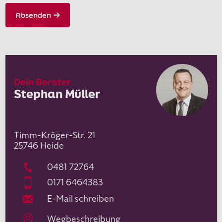
Absenden
Dein Berater
Stephan Müller
Timm-Kröger-Str. 21
25746
Heide
0481 72764
0171 6464383
E-Mail schreiben
Wegbeschreibung