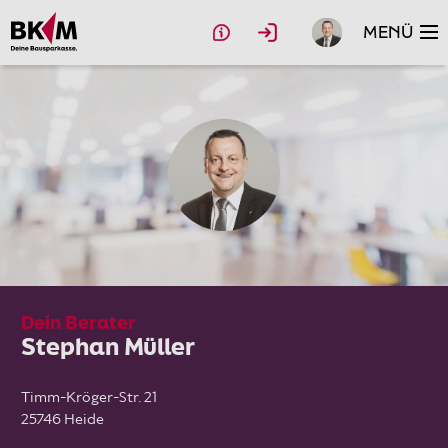
MENÜ
Bausparen
Bauen & Kaufen
Modernisierung
Anschlussfinanzierung
Geldanlage
Dein Berater
Stephan Müller
Rechner
Ratgeber
Timm-Kröger-Str. 21
25746 Heide
Deine BKM