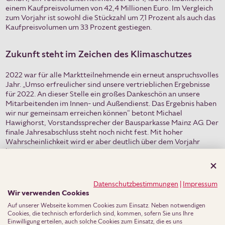
einem Kaufpreisvolumen von 42,4 Millionen Euro. Im Vergleich
zum Vorjahr ist sowohl die Stückzahl um 7,1 Prozent als auch das
Kaufpreisvolumen um 33 Prozent gestiegen.
Zukunft steht im Zeichen des Klimaschutzes
2022 war für alle Marktteilnehmende ein erneut anspruchsvolles
Jahr. „Umso erfreulicher sind unsere vertrieblichen Ergebnisse
für 2022. An dieser Stelle ein großes Dankeschön an unsere
Mitarbeitenden im Innen- und Außendienst. Das Ergebnis haben
wir nur gemeinsam erreichen können“ betont Michael
Hawighorst, Vorstandssprecher der Bausparkasse Mainz AG. Der
finale Jahresabschluss steht noch nicht fest. Mit hoher
Wahrscheinlichkeit wird er aber deutlich über dem Vorjahr
liegen.
Mit zurzeit 209 Mitarbeiterinnen und Mitarbeitern am Standort
Mainz entwickelt sich die BKM auch als Arbeitgeber stabil. Die
Datenschutzbestimmungen
|
Impressum
Zeichen stehen auf Nachhaltigkeit. „Einer der größten
Wir verwenden Cookies
Herausforderungen der Branche ist das Thema
Zukunftsfähigkeit und der Klimaschutz geht damit einher. Dieser
Auf unserer Webseite kommen Cookies zum Einsatz. Neben notwendigen
Cookies, die technisch erforderlich sind, kommen, sofern Sie uns Ihre
Aufgabe wollen wir uns stellen“, so Hawighorst.
Einwilligung erteilen, auch solche Cookies zum Einsatz, die es uns