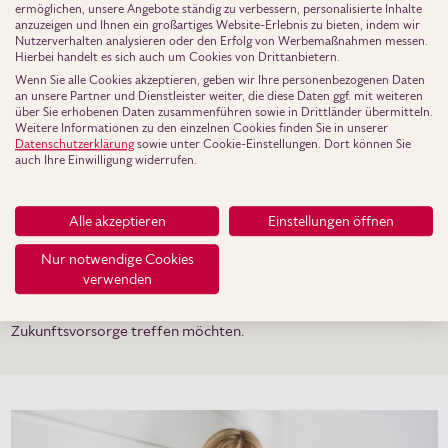
ermöglichen, unsere Angebote ständig zu verbessern, personalisierte Inhalte
anzuzeigen und Ihnen ein großartiges Website-Erlebnis zu bieten, indem wir
Nutzerverhalten analysieren oder den Erfolg von Werbemaßnahmen messen.
Hierbei handelt es sich auch um Cookies von Drittanbietern.
Presseinfo als PDF zum Download
Wenn Sie alle Cookies akzeptieren, geben wir Ihre personenbezogenen Daten
an unsere Partner und Dienstleister weiter, die diese Daten ggf. mit weiteren
über Sie erhobenen Daten zusammenführen sowie in Drittländer übermitteln.
Weitere Informationen zu den einzelnen Cookies finden Sie in unserer
Datenschutzerklärung
sowie unter Cookie-Einstellungen. Dort können Sie
Über die Bausparkasse Mainz AG:
auch Ihre Einwilligung widerrufen.
Die Bausparkasse Mainz (BKM) ist Finanzdienstleister mit den
Schwerpunkten Bausparen, Baufinanzierung, Immobilien und
Alle akzeptieren
Einstellungen öffnen
Vorsorge. 1930 gründeten Architekten die BKM mit dem Ziel,
Haus und Baufinanzierung aus einer Hand zu bieten. Als
Nur notwendige Cookies
Individualfinanzierer versteht sich die Bausparkasse Mainz als
verwenden
Ansprechperson für alle, die günstig Wohneigentum schaffen
oder erhalten wollen, gewinnbringend Vermögen bilden und
Zukunftsvorsorge treffen möchten.