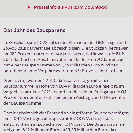
Presseinfo als PDF zum Download
Jetzt abstimmen
Karriere
Kontakt & Service
Das Jahr des Bausparens
Dein Konto
Im Geschäftsjahr 2022 haben die Vertriebe der BKM insgesamt
25.463 Bausparverträge abgeschlossen. Die Stückzahl liegt zwar
um 12,1 Prozent unter dem Vorjahreswert, dafür weist die BKM
Berater:in suchen
aber das höchste Abschlussvolumen der letzten 20 Jahren auf.
Mit einer Bausparsumme von 1,26 Milliarden Euro wird der
Suche
bereits sehr hohe Vorjahreswert um 8,9 Prozent übertroffen.
Gleichzeitig wurden 22.736 Bausparverträge mit einer
Bausparsumme in Höhe von 1,04 Milliarden Euro eingelöst. Im
Vergleich zum Jahr 2021 entspricht dies einem Rückgang um 6,1
Prozent bei der Stückzahl und einem Anstieg von 17,1 Prozent in
der Bausparsumme.
Damit erhöht sich der Bestand an eingelösten Bausparverträgen
um 2.044 Verträge auf insgesamt 162.005 Verträge, das
entspricht einem Zuwachs von 1,3 Prozent. Die Bausparsumme
steigt um 342 Millionen Euro auf 5,55 Milliarden Euro, das