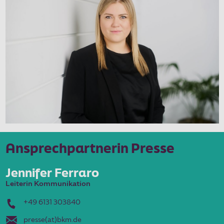
Ansprechpartnerin Presse
Jennifer Ferraro
Leiterin Kommunikation
+49 6131 303
840
presse(at)bkm.de