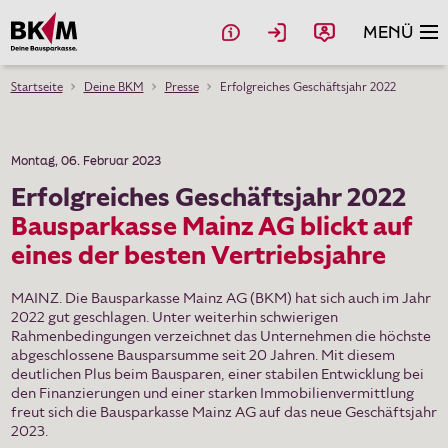
MENÜ
Startseite
Deine BKM
Presse
Erfolgreiches Geschäftsjahr 2022
Bausparen
Bauen & Kaufen
Montag, 06. Februar 2023
Erfolgreiches Geschäftsjahr 2022
Modernisierung
​​​​​​​Bausparkasse Mainz AG blickt auf
Anschlussfinanzierung
eines der besten Vertriebsjahre
Geldanlage
MAINZ. Die Bausparkasse Mainz AG (BKM) hat sich auch im Jahr
2022 gut geschlagen. Unter weiterhin schwierigen
Schließen
Rahmenbedingungen verzeichnet das Unternehmen die höchste
Mach mit bei der Online-Umfrage zum Thema
Rechner
abgeschlossene Bausparsumme seit 20 Jahren. Mit diesem
„Beliebteste Bausparkasse 2026“
von Euro am
deutlichen Plus beim Bausparen, einer stabilen Entwicklung bei
Sonntag und unterstütze uns mit deiner Bewertung.
den Finanzierungen und einer starken Immobilienvermittlung
Ratgeber
Als Dankeschön fürs Mitmachen verlosen wir unter allen
freut sich die Bausparkasse Mainz AG auf das neue Geschäftsjahr
Teilnehmenden drei Amazon-Gutscheine im Wert von je 50 €.
2023.
Am Ende der Umfrage gelangst du zum Gewinnspiel.
Deine BKM