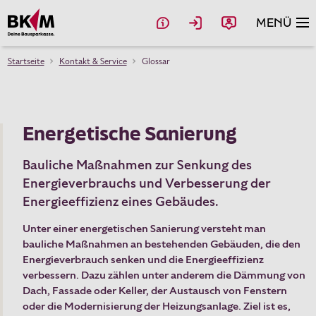
MENÜ
Startseite
Kontakt & Service
Glossar
Bausparen
Bauen & Kaufen
Energetische Sanierung
Modernisierung
Bauliche Maßnahmen zur Senkung des
Anschlussfinanzierung
Energieverbrauchs und Verbesserung der
Energieeffizienz eines Gebäudes.
Geldanlage
Schließen
Unter einer energetischen Sanierung versteht man
Mach mit bei der Online-Umfrage zum Thema
„Beliebteste Bausparkasse 2026“
von Euro am
Rechner
bauliche Maßnahmen an bestehenden Gebäuden, die den
Sonntag und unterstütze uns mit deiner Bewertung.
Energieverbrauch senken und die Energieeffizienz
Als Dankeschön fürs Mitmachen verlosen wir unter allen
verbessern. Dazu zählen unter anderem die Dämmung von
Ratgeber
Teilnehmenden drei Amazon-Gutscheine im Wert von je 50 €.
Dach, Fassade oder Keller, der Austausch von Fenstern
Am Ende der Umfrage gelangst du zum Gewinnspiel.
oder die Modernisierung der Heizungsanlage. Ziel ist es,
Deine BKM