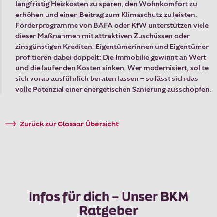
langfristig Heizkosten zu sparen, den Wohnkomfort zu
Jetzt abstimmen
erhöhen und einen Beitrag zum Klimaschutz zu leisten.
Karriere
Förderprogramme von BAFA oder KfW unterstützen viele
dieser Maßnahmen mit attraktiven Zuschüssen oder
Kontakt & Service
zinsgünstigen Krediten. Eigentümerinnen und Eigentümer
profitieren dabei doppelt: Die Immobilie gewinnt an Wert
Dein Konto
und die laufenden Kosten sinken. Wer modernisiert, sollte
sich vorab ausführlich beraten lassen – so lässt sich das
volle Potenzial einer energetischen Sanierung ausschöpfen.
Berater:in suchen
Suche
Zurück zur Glossar Übersicht
Infos für dich – Unser BKM
Ratgeber