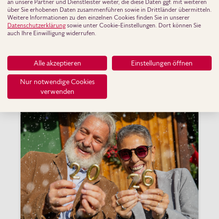
an unsere Partner und Dienstleister weiter, die diese Daten ggf. mit weiteren
über Sie erhobenen Daten zusammenführen sowie in Drittländer übermitteln.
Auch ohne aufwendige Sanierung lässt sich das
Weitere Informationen zu den einzelnen Cookies finden Sie in unserer
eigene Zuhause spürbar aufwerten. Mehr
Datenschutzerklärung
sowie unter Cookie-Einstellungen. Dort können Sie
auch Ihre Einwilligung widerrufen.
Wohnkomfort muss also n...
Alle akzeptieren
Einstellungen öffnen
Erfahre mehr
Nur notwendige Cookies
verwenden