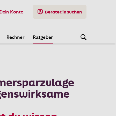
Dein Konto
Berater:in suchen
Rechner
Ratgeber
mersparzulage
genswirksame
n