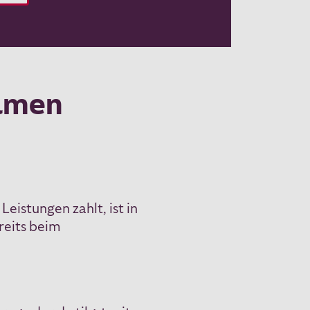
samen
istungen zahlt, ist in
reits beim