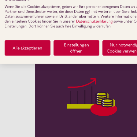
Wertpapiersparverträge laufen 7 Jahr
Wenn Sie alle Cookies akzeptieren, geben wir Ihre personenbezogenen Daten an 
Partner und Dienstleister weiter, die diese Daten ggf. mit weiteren über Sie erh
ruht der Vertrag, danach kannst du fr
Daten zusammenführen sowie in Drittländer übermitteln. Weitere Informatione
den einzelnen Cookies finden Sie in unserer
Datenschutzerklärung
sowie unter C
kein Ruhejahr. Deine Chefin oder Che
Einstellungen. Dort können Sie auch Ihre Einwilligung widerrufen.
Einstellungen
Nur notwendi
Alle akzeptieren
öffnen
Cookies verwe