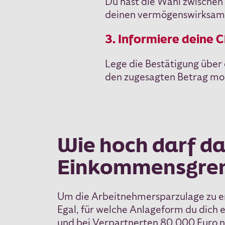
Du hast die Wahl zwischen
deinen vermögenswirksame
3. Informiere deine 
Lege die Bestätigung über
den zugesagten Betrag mon
Wie hoch darf d
Einkommensgren
Um die Arbeitnehmersparzulage zu er
Egal, für welche Anlageform du dich 
und bei Verpartnerten 80.000 Euro n