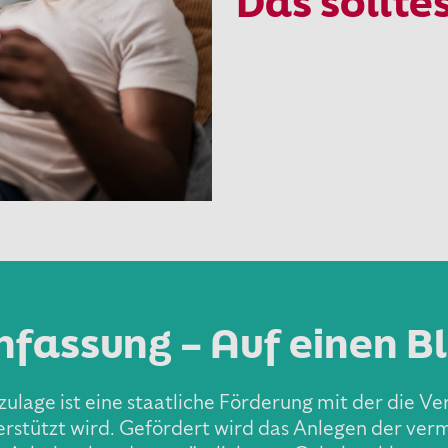
Das sollte
assung – Auf einen Bl
ulage ist eine staatliche Förderung mit der die V
stützt wird. Gefördert wird das Anlegen der ve