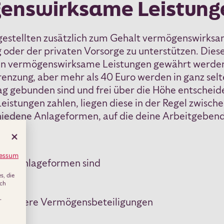
enswirksame Leistung
gestellten zusätzlich zum Gehalt vermögenswirks
oder der privaten Vorsorge zu unterstützen. Diese 
enn vermögenswirksame Leistungen gewährt werden,
grenzung, aber mehr als 40 Euro werden in ganz selt
g gebunden sind und frei über die Höhe entscheid
stungen zahlen, liegen diese in der Regel zwisch
chiedene Anlageformen, auf die deine Arbeitgeben
essum
rte Anlageformen sind
, die
uch
ierung
-
er andere Vermögensbeteiligungen