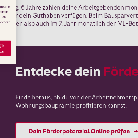
e lang. 6 Jahre zahlen deine Arbeitgebenden monat
unsere
obenen
ei über dein Guthaben verfügen. Beim Bausparvertra
n zu
ookie-
f können also auch im 7. Jahr monatlich den VL-Bet
ge
nden
Entdecke dein
Förde
Finde heraus, ob du von der Arbeitnehmersp
Wohnungsbauprämie profitieren kannst.
Dein Förderpotenzial Online prüfen