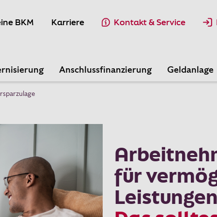
ine BKM
Karriere
Kontakt & Service
rnisierung
Anschlussfinanzierung
Geldanlage
rsparzulage
Arbeitneh
für vermö
Leistunge