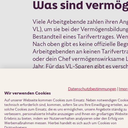
Was sind vermög
Viele Arbeitgebende zahlen ihren An
VL), um sie bei der Vermögensbildung 
Bestandteil eines Tarifvertrages. W
Nach oben gibt es keine offizielle Be
Arbeitgebenden an keinen Tarifvertra
oder dein Chef vermögenswirksame Lei
Jahr. Für das VL-Sparen gibt es vers
können.
Datenschutzbestimmungen
|
Impr
Mit Arbeitnehmersparzulage geförde
Wir verwenden Cookies
• Bausparvertrag
Auf unserer Webseite kommen Cookies zum Einsatz. Neben notwendigen Cookies
technisch erforderlich sind, kommen, sofern Sie uns Ihre Einwilligung erteilen, a
• Tilgung einer laufenden Baufinanz
solche Cookies zum Einsatz, die es uns ermöglichen, unsere Angebote ständig zu
verbessern, personalisierte Inhalte anzuzeigen und Ihnen ein großartiges Website
• Sparvertrag über Wertpapiere od
Erlebnis zu bieten, indem wir Nutzerverhalten analysieren oder den Erfolg von
Werbemaßnahmen messen. Hierbei handelt es sich auch um Cookies von
Drittanbietern.