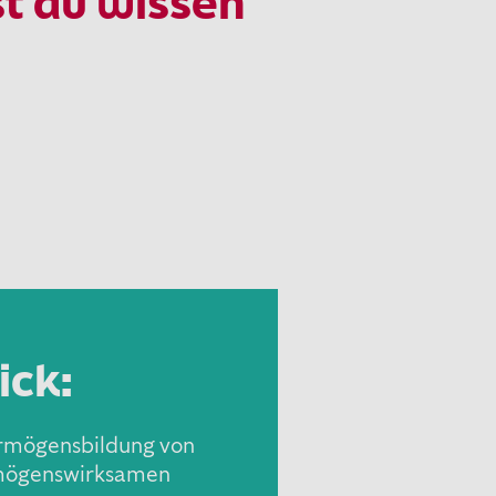
st du wissen
ick:
ermögensbildung von
rmögenswirksamen